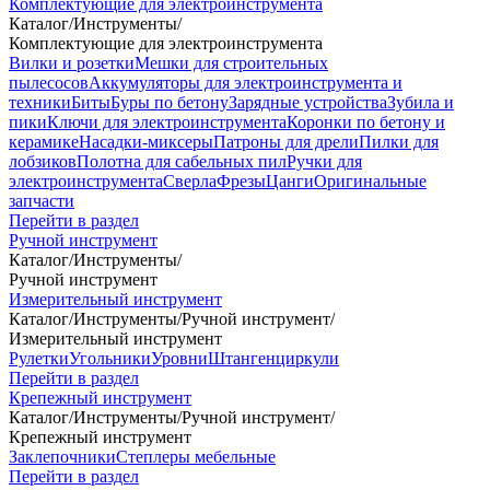
Комплектующие для электроинструмента
Каталог
/
Инструменты
/
Комплектующие для электроинструмента
Вилки и розетки
Мешки для строительных
пылесосов
Аккумуляторы для электроинструмента и
техники
Биты
Буры по бетону
Зарядные устройства
Зубила и
пики
Ключи для электроинструмента
Коронки по бетону и
керамике
Насадки-миксеры
Патроны для дрели
Пилки для
лобзиков
Полотна для сабельных пил
Ручки для
электроинструмента
Сверла
Фрезы
Цанги
Оригинальные
запчасти
Перейти в раздел
Ручной инструмент
Каталог
/
Инструменты
/
Ручной инструмент
Измерительный инструмент
Каталог
/
Инструменты
/
Ручной инструмент
/
Измерительный инструмент
Рулетки
Угольники
Уровни
Штангенциркули
Перейти в раздел
Крепежный инструмент
Каталог
/
Инструменты
/
Ручной инструмент
/
Крепежный инструмент
Заклепочники
Степлеры мебельные
Перейти в раздел