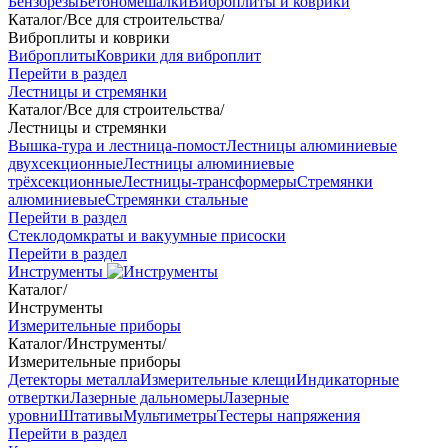
Бензорезы
Бетономешалки
Виброплиты и коврики
Каталог
/
Все для строительства
/
Виброплиты и коврики
Виброплиты
Коврики для виброплит
Перейти в раздел
Лестницы и стремянки
Каталог
/
Все для строительства
/
Лестницы и стремянки
Вышка-тура и лестница-помост
Лестницы алюминиевые
двухсекционные
Лестницы алюминиевые
трёхсекционные
Лестницы-трансформеры
Стремянки
алюминиевые
Стремянки стальные
Перейти в раздел
Стеклодомкраты и вакуумные присоски
Перейти в раздел
Инструменты
Каталог
/
Инструменты
Измерительные приборы
Каталог
/
Инструменты
/
Измерительные приборы
Детекторы металла
Измерительные клещи
Индикаторные
отвертки
Лазерные дальномеры
Лазерные
уровни
Штативы
Мультиметры
Тестеры напряжения
Перейти в раздел