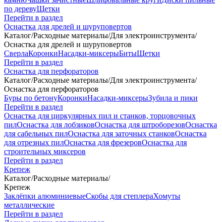
по дереву
Щетки
Перейти в раздел
Оснастка для дрелей и шуруповертов
Каталог
/
Расходные материалы
/
Для электроинструмента
/
Оснастка для дрелей и шуруповертов
Сверла
Коронки
Насадки-миксеры
Биты
Щетки
Перейти в раздел
Оснастка для перфораторов
Каталог
/
Расходные материалы
/
Для электроинструмента
/
Оснастка для перфораторов
Буры по бетону
Коронки
Насадки-миксеры
Зубила и пики
Перейти в раздел
Оснастка для циркулярных пил и станков, торцовочных
пил
Оснастка для лобзиков
Оснастка для штроборезов
Оснастка
для сабельных пил
Оснастка для заточных станков
Оснастка
для отрезных пил
Оснастка для фрезеров
Оснастка для
строительных миксеров
Перейти в раздел
Крепеж
Каталог
/
Расходные материалы
/
Крепеж
Заклёпки алюминиевые
Скобы для степлера
Хомуты
металлические
Перейти в раздел