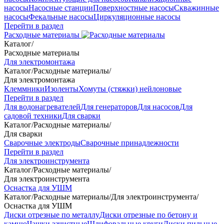
насосы
Насосные станции
Поверхностные насосы
Скважинные
насосы
Фекальные насосы
Циркуляционные насосы
Перейти в раздел
Расходные материалы
Каталог
/
Расходные материалы
Для электромонтажа
Каталог
/
Расходные материалы
/
Для электромонтажа
Клеммники
Изоленты
Хомуты (стяжки) нейлоновые
Перейти в раздел
Для водонагревателей
Для генераторов
Для насосов
Для
садовой техники
Для сварки
Каталог
/
Расходные материалы
/
Для сварки
Сварочные электроды
Сварочные принадлежности
Перейти в раздел
Для электроинструмента
Каталог
/
Расходные материалы
/
Для электроинструмента
Оснастка для УШМ
Каталог
/
Расходные материалы
/
Для электроинструмента
/
Оснастка для УШМ
Диски отрезные по металлу
Диски отрезные по бетону и
камню
Чашки зачистные
Шлифовальные круги
Диски пильные