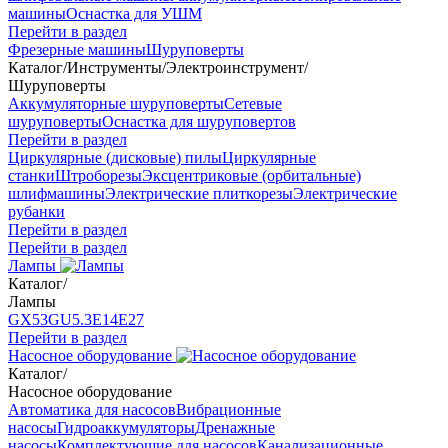
машины
Оснастка для УШМ
Перейти в раздел
Фрезерные машины
Шуруповерты
Каталог
/
Инструменты
/
Электроинструмент
/
Шуруповерты
Аккумуляторные шуруповерты
Сетевые
шуруповерты
Оснастка для шуруповертов
Перейти в раздел
Циркулярные (дисковые) пилы
Циркулярные
станки
Штроборезы
Эксцентриковые (орбитальные)
шлифмашины
Электрические плиткорезы
Электрические
рубанки
Перейти в раздел
Перейти в раздел
Лампы
Каталог
/
Лампы
GX53
GU5.3
Е14
Е27
Перейти в раздел
Насосное оборудование
Каталог
/
Насосное оборудование
Автоматика для насосов
Вибрационные
насосы
Гидроаккумуляторы
Дренажные
насосы
Комплектующие для насосов
Канализационные