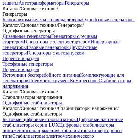
защиты
Автотрансформаторы
Генераторы
Каталог
/
Силовая техника
/
Генераторы
Блоки автоматического ввода резерва
Однофазные генераторы
Каталог
/
Силовая техника
/
Генераторы
/
Однофазные генераторы
Дизельные генераторы
Генераторы с ручным
стартером
Генераторы с электростартером
Инверторные
генераторы
Газовые генераторы
Двухтактные
генераторы
Генераторы с автозапуском
Перейти в раздел
Трехфазные генераторы
Перейти в раздел
Источники бесперебойного питания
Комплектующие для
генераторов
Пневмоинструмент
Компрессоры
Стабилизаторы
напряжения
Каталог
/
Силовая техника
/
Стабилизаторы напряжения
Однофазные стабилизаторы
Каталог
/
Силовая техника
/
Стабилизаторы напряжения
/
Однофазные стабилизаторы
Бытовые цифровые стабилизаторы
Цифровые настенные
стабилизаторы серии LUX
Цифровые стабилизаторы
пониженного напряжения
Стабилизаторы инверторного
типа
Стабилизаторы электромеханического