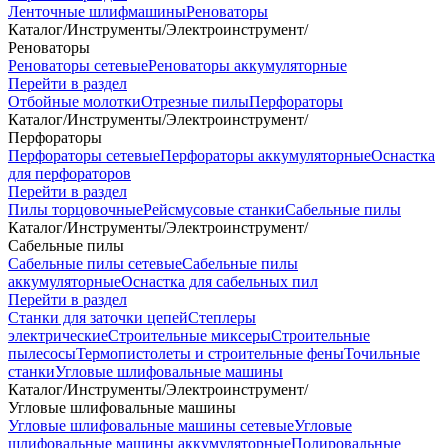
Ленточные шлифмашины
Реноваторы
Каталог
/
Инструменты
/
Электроинструмент
/
Реноваторы
Реноваторы сетевые
Реноваторы аккумуляторные
Перейти в раздел
Отбойные молотки
Отрезные пилы
Перфораторы
Каталог
/
Инструменты
/
Электроинструмент
/
Перфораторы
Перфораторы сетевые
Перфораторы аккумуляторные
Оснастка
для перфораторов
Перейти в раздел
Пилы торцовочные
Рейсмусовые станки
Сабельные пилы
Каталог
/
Инструменты
/
Электроинструмент
/
Сабельные пилы
Сабельные пилы сетевые
Сабельные пилы
аккумуляторные
Оснастка для сабельных пил
Перейти в раздел
Станки для заточки цепей
Степлеры
электрические
Строительные миксеры
Строительные
пылесосы
Термопистолеты и строительные фены
Точильные
станки
Угловые шлифовальные машины
Каталог
/
Инструменты
/
Электроинструмент
/
Угловые шлифовальные машины
Угловые шлифовальные машины сетевые
Угловые
шлифовальные машины аккумуляторные
Полировальные