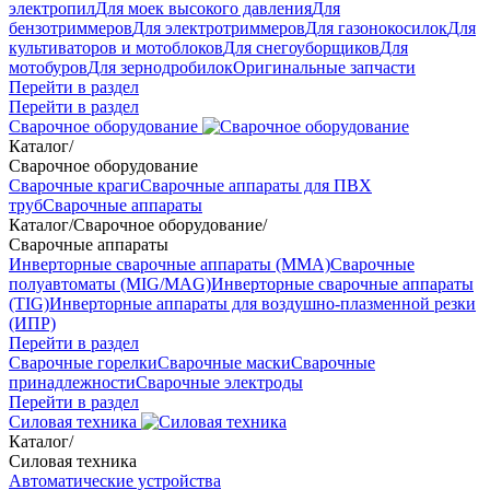
электропил
Для моек высокого давления
Для
бензотриммеров
Для электротриммеров
Для газонокосилок
Для
культиваторов и мотоблоков
Для снегоуборщиков
Для
мотобуров
Для зернодробилок
Оригинальные запчасти
Перейти в раздел
Перейти в раздел
Сварочное оборудование
Каталог
/
Сварочное оборудование
Сварочные краги
Сварочные аппараты для ПВХ
труб
Сварочные аппараты
Каталог
/
Сварочное оборудование
/
Сварочные аппараты
Инверторные сварочные аппараты (ММА)
Сварочные
полуавтоматы (MIG/MAG)
Инверторные сварочные аппараты
(TIG)
Инверторные аппараты для воздушно-плазменной резки
(ИПР)
Перейти в раздел
Сварочные горелки
Сварочные маски
Сварочные
принадлежности
Сварочные электроды
Перейти в раздел
Силовая техника
Каталог
/
Силовая техника
Автоматические устройства