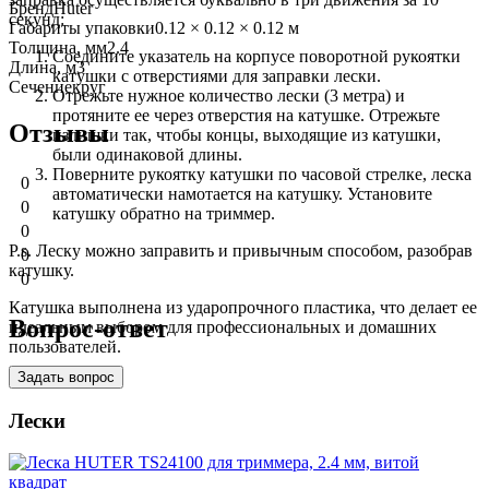
Бренд
Huter
секунд:
Габариты упаковки
0.12 × 0.12 × 0.12 м
Толщина, мм
2.4
Соедините указатель на корпусе поворотной рукоятки
Длина, м
3
катушки с отверстиями для заправки лески.
Сечение
круг
Отрежьте нужное количество лески (3 метра) и
протяните ее через отверстия на катушке. Отрежьте
Отзывы
излишки так, чтобы концы, выходящие из катушки,
были одинаковой длины.
Поверните рукоятку катушки по часовой стрелке, леска
0
автоматически намотается на катушку. Установите
0
катушку обратно на триммер.
0
P.s. Леску можно заправить и привычным способом, разобрав
0
катушку.
0
Катушка выполнена из ударопрочного пластика, что делает ее
Вопрос-ответ
идеальным выбором для профессиональных и домашних
пользователей.
Задать вопрос
Лески