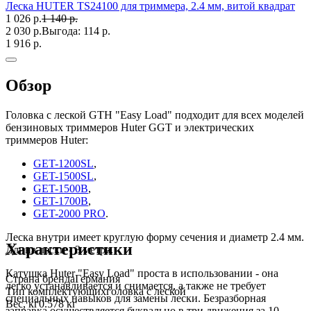
Леска HUTER TS24100 для триммера, 2.4 мм, витой квадрат
1 026 р.
1 140 р.
2 030 р.
Выгода:
114 р.
1 916 р.
Обзор
Головка с леской GTH "Easy Load" подходит для всех моделей
бензиновых триммеров Huter GGT и электрических
триммеров Huter:
GET-1200SL
,
GET-1500SL
,
GET-1500B
,
GET-1700B
,
GET-2000 PRO
.
Леска внутри имеет круглую форму сечения и диаметр 2.4 мм.
Характеристики
Длина лески - 3 метра.
Катушка Huter "Easy Load" проста в использовании - она
Страна бренда
Германия
легко устанавливается и снимается, а также не требует
Тип комплектующих
головка с леской
специальных навыков для замены лески. Безразборная
Вес, кг
0.578 кг
заправка осуществляется буквально в три движения за 10