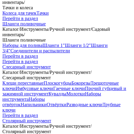
инвентарь
/
Тачки и колеса
Колеса для тачек
Тачки
Перейти в раздел
Шланги поливочные
Каталог
/
Инструменты
/
Ручной инструмент
/
Садовый
инвентарь
/
Шланги поливочные
Наборы для полива
Шланги 1"
Шланги 1/2"
Шланги
3/4"
Соединители и распылители
Перейти в раздел
Перейти в раздел
Слесарный инструмент
Каталог
/
Инструменты
/
Ручной инструмент
/
Слесарный инструмент
Клещи переставные
Плоскогубцы
Бокорезы
Трещоточные
ключи
Имбусовые ключи
Гаечные ключи
Прочий губцевый и
зажимной инструмент
Кувалды
Молотки
Наборы
инструмента
Наборы
отвёрток
Напильники
Отвёртки
Разводные ключи
Трубные
ключи
Перейти в раздел
Столярный инструмент
Каталог
/
Инструменты
/
Ручной инструмент
/
Столярный инструмент