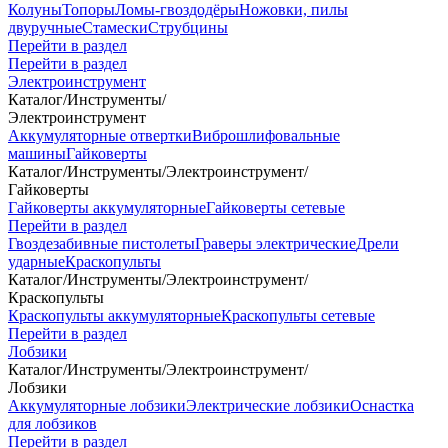
Колуны
Топоры
Ломы-гвоздодёры
Ножовки, пилы
двуручные
Стамески
Струбцины
Перейти в раздел
Перейти в раздел
Электроинструмент
Каталог
/
Инструменты
/
Электроинструмент
Аккумуляторные отвертки
Виброшлифовальные
машины
Гайковерты
Каталог
/
Инструменты
/
Электроинструмент
/
Гайковерты
Гайковерты аккумуляторные
Гайковерты сетевые
Перейти в раздел
Гвоздезабивные пистолеты
Граверы электрические
Дрели
ударные
Краскопульты
Каталог
/
Инструменты
/
Электроинструмент
/
Краскопульты
Краскопульты аккумуляторные
Краскопульты сетевые
Перейти в раздел
Лобзики
Каталог
/
Инструменты
/
Электроинструмент
/
Лобзики
Аккумуляторные лобзики
Электрические лобзики
Оснастка
для лобзиков
Перейти в раздел