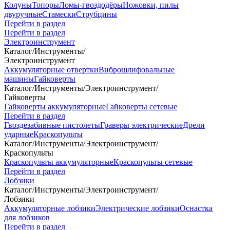
Колуны
Топоры
Ломы-гвоздодёры
Ножовки, пилы
двуручные
Стамески
Струбцины
Перейти в раздел
Перейти в раздел
Электроинструмент
Каталог
/
Инструменты
/
Электроинструмент
Аккумуляторные отвертки
Виброшлифовальные
машины
Гайковерты
Каталог
/
Инструменты
/
Электроинструмент
/
Гайковерты
Гайковерты аккумуляторные
Гайковерты сетевые
Перейти в раздел
Гвоздезабивные пистолеты
Граверы электрические
Дрели
ударные
Краскопульты
Каталог
/
Инструменты
/
Электроинструмент
/
Краскопульты
Краскопульты аккумуляторные
Краскопульты сетевые
Перейти в раздел
Лобзики
Каталог
/
Инструменты
/
Электроинструмент
/
Лобзики
Аккумуляторные лобзики
Электрические лобзики
Оснастка
для лобзиков
Перейти в раздел