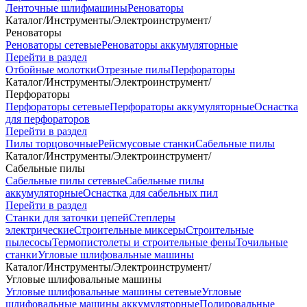
Ленточные шлифмашины
Реноваторы
Каталог
/
Инструменты
/
Электроинструмент
/
Реноваторы
Реноваторы сетевые
Реноваторы аккумуляторные
Перейти в раздел
Отбойные молотки
Отрезные пилы
Перфораторы
Каталог
/
Инструменты
/
Электроинструмент
/
Перфораторы
Перфораторы сетевые
Перфораторы аккумуляторные
Оснастка
для перфораторов
Перейти в раздел
Пилы торцовочные
Рейсмусовые станки
Сабельные пилы
Каталог
/
Инструменты
/
Электроинструмент
/
Сабельные пилы
Сабельные пилы сетевые
Сабельные пилы
аккумуляторные
Оснастка для сабельных пил
Перейти в раздел
Станки для заточки цепей
Степлеры
электрические
Строительные миксеры
Строительные
пылесосы
Термопистолеты и строительные фены
Точильные
станки
Угловые шлифовальные машины
Каталог
/
Инструменты
/
Электроинструмент
/
Угловые шлифовальные машины
Угловые шлифовальные машины сетевые
Угловые
шлифовальные машины аккумуляторные
Полировальные