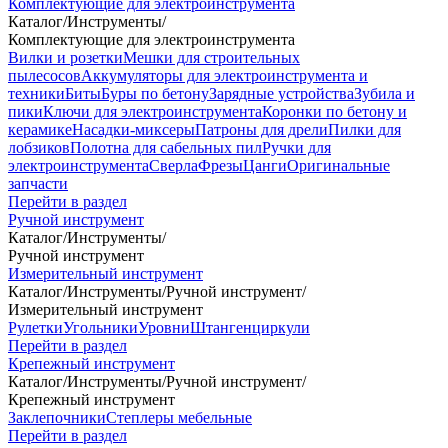
Комплектующие для электроинструмента
Каталог
/
Инструменты
/
Комплектующие для электроинструмента
Вилки и розетки
Мешки для строительных
пылесосов
Аккумуляторы для электроинструмента и
техники
Биты
Буры по бетону
Зарядные устройства
Зубила и
пики
Ключи для электроинструмента
Коронки по бетону и
керамике
Насадки-миксеры
Патроны для дрели
Пилки для
лобзиков
Полотна для сабельных пил
Ручки для
электроинструмента
Сверла
Фрезы
Цанги
Оригинальные
запчасти
Перейти в раздел
Ручной инструмент
Каталог
/
Инструменты
/
Ручной инструмент
Измерительный инструмент
Каталог
/
Инструменты
/
Ручной инструмент
/
Измерительный инструмент
Рулетки
Угольники
Уровни
Штангенциркули
Перейти в раздел
Крепежный инструмент
Каталог
/
Инструменты
/
Ручной инструмент
/
Крепежный инструмент
Заклепочники
Степлеры мебельные
Перейти в раздел