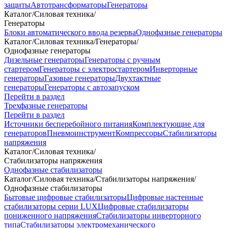
защиты
Автотрансформаторы
Генераторы
Каталог
/
Силовая техника
/
Генераторы
Блоки автоматического ввода резерва
Однофазные генераторы
Каталог
/
Силовая техника
/
Генераторы
/
Однофазные генераторы
Дизельные генераторы
Генераторы с ручным
стартером
Генераторы с электростартером
Инверторные
генераторы
Газовые генераторы
Двухтактные
генераторы
Генераторы с автозапуском
Перейти в раздел
Трехфазные генераторы
Перейти в раздел
Источники бесперебойного питания
Комплектующие для
генераторов
Пневмоинструмент
Компрессоры
Стабилизаторы
напряжения
Каталог
/
Силовая техника
/
Стабилизаторы напряжения
Однофазные стабилизаторы
Каталог
/
Силовая техника
/
Стабилизаторы напряжения
/
Однофазные стабилизаторы
Бытовые цифровые стабилизаторы
Цифровые настенные
стабилизаторы серии LUX
Цифровые стабилизаторы
пониженного напряжения
Стабилизаторы инверторного
типа
Стабилизаторы электромеханического