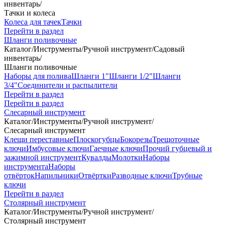
инвентарь
/
Тачки и колеса
Колеса для тачек
Тачки
Перейти в раздел
Шланги поливочные
Каталог
/
Инструменты
/
Ручной инструмент
/
Садовый
инвентарь
/
Шланги поливочные
Наборы для полива
Шланги 1"
Шланги 1/2"
Шланги
3/4"
Соединители и распылители
Перейти в раздел
Перейти в раздел
Слесарный инструмент
Каталог
/
Инструменты
/
Ручной инструмент
/
Слесарный инструмент
Клещи переставные
Плоскогубцы
Бокорезы
Трещоточные
ключи
Имбусовые ключи
Гаечные ключи
Прочий губцевый и
зажимной инструмент
Кувалды
Молотки
Наборы
инструмента
Наборы
отвёрток
Напильники
Отвёртки
Разводные ключи
Трубные
ключи
Перейти в раздел
Столярный инструмент
Каталог
/
Инструменты
/
Ручной инструмент
/
Столярный инструмент