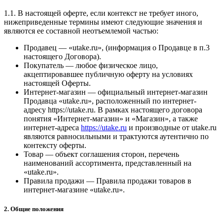
1.1. В настоящей оферте, если контекст не требует иного,
нижеприведенные термины имеют следующие значения и
являются ее составной неотъемлемой частью:
Продавец — «utake.ru», (информация о Продавце в п.3
настоящего Договора).
Покупатель — любое физическое лицо,
акцептировавшее публичную оферту на условиях
настоящей Оферты.
Интернет-магазин — официальный интернет-магазин
Продавца «utake.ru», расположенный по интернет-
адресу https://utake.ru. В рамках настоящего договора
понятия «Интернет-магазин» и «Магазин», а также
интернет-адреса
https://utake.ru
и производные от utake.ru
являются равносильными и трактуются аутентично по
контексту оферты.
Товар — объект соглашения сторон, перечень
наименований ассортимента, представленный на
«utake.ru».
Правила продажи — Правила продажи товаров в
интернет-магазине «utake.ru».
2. Общие положения