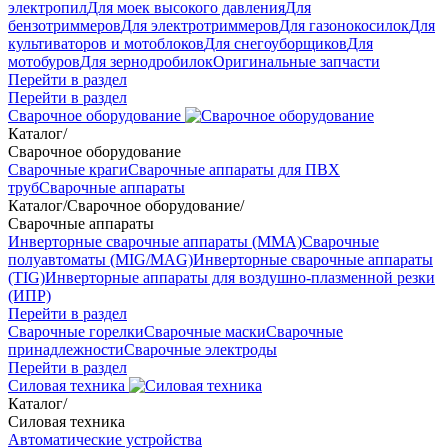
электропил
Для моек высокого давления
Для
бензотриммеров
Для электротриммеров
Для газонокосилок
Для
культиваторов и мотоблоков
Для снегоуборщиков
Для
мотобуров
Для зернодробилок
Оригинальные запчасти
Перейти в раздел
Перейти в раздел
Сварочное оборудование
Каталог
/
Сварочное оборудование
Сварочные краги
Сварочные аппараты для ПВХ
труб
Сварочные аппараты
Каталог
/
Сварочное оборудование
/
Сварочные аппараты
Инверторные сварочные аппараты (ММА)
Сварочные
полуавтоматы (MIG/MAG)
Инверторные сварочные аппараты
(TIG)
Инверторные аппараты для воздушно-плазменной резки
(ИПР)
Перейти в раздел
Сварочные горелки
Сварочные маски
Сварочные
принадлежности
Сварочные электроды
Перейти в раздел
Силовая техника
Каталог
/
Силовая техника
Автоматические устройства