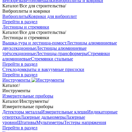
Бензорезы
Бетономешалки
Виброплиты и коврики
Каталог
/
Все для строительства
/
Виброплиты и коврики
Виброплиты
Коврики для виброплит
Перейти в раздел
Лестницы и стремянки
Каталог
/
Все для строительства
/
Лестницы и стремянки
Вышка-тура и лестница-помост
Лестницы алюминиевые
двухсекционные
Лестницы алюминиевые
трёхсекционные
Лестницы-трансформеры
Стремянки
алюминиевые
Стремянки стальные
Перейти в раздел
Стеклодомкраты и вакуумные присоски
Перейти в раздел
Инструменты
Каталог
/
Инструменты
Измерительные приборы
Каталог
/
Инструменты
/
Измерительные приборы
Детекторы металла
Измерительные клещи
Индикаторные
отвертки
Лазерные дальномеры
Лазерные
уровни
Штативы
Мультиметры
Тестеры напряжения
Перейти в раздел