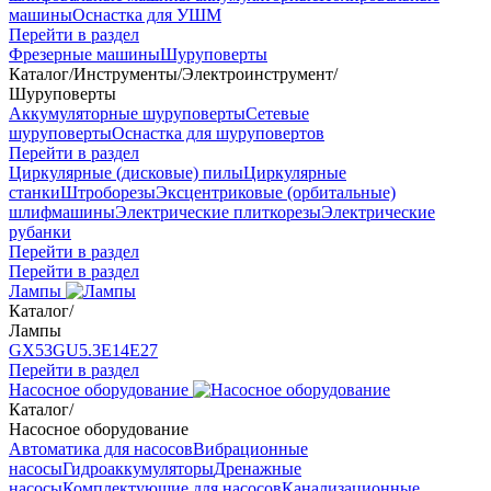
машины
Оснастка для УШМ
Перейти в раздел
Фрезерные машины
Шуруповерты
Каталог
/
Инструменты
/
Электроинструмент
/
Шуруповерты
Аккумуляторные шуруповерты
Сетевые
шуруповерты
Оснастка для шуруповертов
Перейти в раздел
Циркулярные (дисковые) пилы
Циркулярные
станки
Штроборезы
Эксцентриковые (орбитальные)
шлифмашины
Электрические плиткорезы
Электрические
рубанки
Перейти в раздел
Перейти в раздел
Лампы
Каталог
/
Лампы
GX53
GU5.3
Е14
Е27
Перейти в раздел
Насосное оборудование
Каталог
/
Насосное оборудование
Автоматика для насосов
Вибрационные
насосы
Гидроаккумуляторы
Дренажные
насосы
Комплектующие для насосов
Канализационные