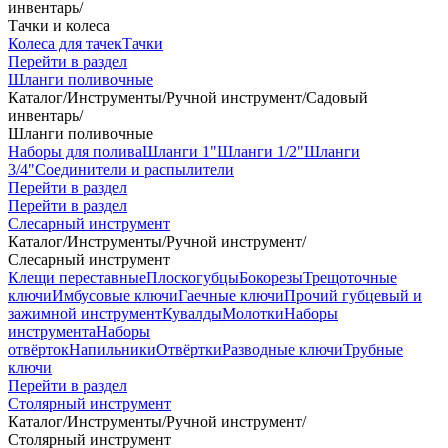
инвентарь
/
Тачки и колеса
Колеса для тачек
Тачки
Перейти в раздел
Шланги поливочные
Каталог
/
Инструменты
/
Ручной инструмент
/
Садовый
инвентарь
/
Шланги поливочные
Наборы для полива
Шланги 1"
Шланги 1/2"
Шланги
3/4"
Соединители и распылители
Перейти в раздел
Перейти в раздел
Слесарный инструмент
Каталог
/
Инструменты
/
Ручной инструмент
/
Слесарный инструмент
Клещи переставные
Плоскогубцы
Бокорезы
Трещоточные
ключи
Имбусовые ключи
Гаечные ключи
Прочий губцевый и
зажимной инструмент
Кувалды
Молотки
Наборы
инструмента
Наборы
отвёрток
Напильники
Отвёртки
Разводные ключи
Трубные
ключи
Перейти в раздел
Столярный инструмент
Каталог
/
Инструменты
/
Ручной инструмент
/
Столярный инструмент