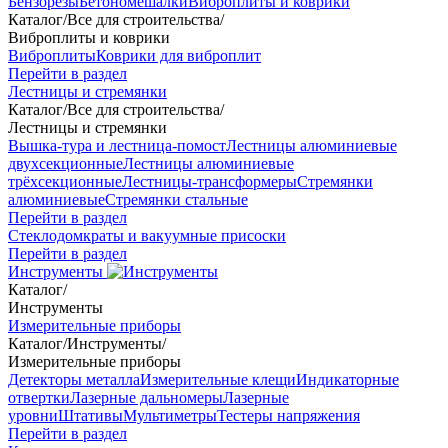
Бензорезы
Бетономешалки
Виброплиты и коврики
Каталог
/
Все для строительства
/
Виброплиты и коврики
Виброплиты
Коврики для виброплит
Перейти в раздел
Лестницы и стремянки
Каталог
/
Все для строительства
/
Лестницы и стремянки
Вышка-тура и лестница-помост
Лестницы алюминиевые
двухсекционные
Лестницы алюминиевые
трёхсекционные
Лестницы-трансформеры
Стремянки
алюминиевые
Стремянки стальные
Перейти в раздел
Стеклодомкраты и вакуумные присоски
Перейти в раздел
Инструменты
Каталог
/
Инструменты
Измерительные приборы
Каталог
/
Инструменты
/
Измерительные приборы
Детекторы металла
Измерительные клещи
Индикаторные
отвертки
Лазерные дальномеры
Лазерные
уровни
Штативы
Мультиметры
Тестеры напряжения
Перейти в раздел