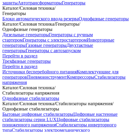
защиты
Автотрансформаторы
Генераторы
Каталог
/
Силовая техника
/
Генераторы
Блоки автоматического ввода резерва
Однофазные генераторы
Каталог
/
Силовая техника
/
Генераторы
/
Однофазные генераторы
Дизельные генераторы
Генераторы с ручным
стартером
Генераторы с электростартером
Инверторные
генераторы
Газовые генераторы
Двухтактные
генераторы
Генераторы с автозапуском
Перейти в раздел
Трехфазные генераторы
Перейти в раздел
Источники бесперебойного питания
Комплектующие для
генераторов
Пневмоинструмент
Компрессоры
Стабилизаторы
напряжения
Каталог
/
Силовая техника
/
Стабилизаторы напряжения
Однофазные стабилизаторы
Каталог
/
Силовая техника
/
Стабилизаторы напряжения
/
Однофазные стабилизаторы
Бытовые цифровые стабилизаторы
Цифровые настенные
стабилизаторы серии LUX
Цифровые стабилизаторы
пониженного напряжения
Стабилизаторы инверторного
типа
Стабилизаторы электромеханического