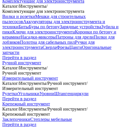
Комплектующие для электроинструмента
Каталог
/
Инструменты
/
Комплектующие для электроинструмента
Вилки и розетки
Мешки для строительных
пылесосов
Аккумуляторы для электроинструмента и
техники
Биты
Буры по бетону
Зарядные устройства
Зубила и
пики
Ключи для электроинструмента
Коронки по бетону и
керамике
Насадки-миксеры
Патроны для дрели
Пилки для
лобзиков
Полотна для сабельных пил
Ручки для
электроинструмента
Сверла
Фрезы
Цанги
Оригинальные
запчасти
Перейти в раздел
Ручной инструмент
Каталог
/
Инструменты
/
Ручной инструмент
Измерительный инструмент
Каталог
/
Инструменты
/
Ручной инструмент
/
Измерительный инструмент
Рулетки
Угольники
Уровни
Штангенциркули
Перейти в раздел
Крепежный инструмент
Каталог
/
Инструменты
/
Ручной инструмент
/
Крепежный инструмент
Заклепочники
Степлеры мебельные
Перейти в раздел