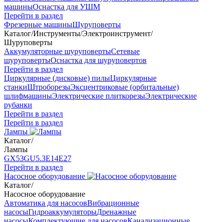
машины
Оснастка для УШМ
Перейти в раздел
Фрезерные машины
Шуруповерты
Каталог
/
Инструменты
/
Электроинструмент
/
Шуруповерты
Аккумуляторные шуруповерты
Сетевые
шуруповерты
Оснастка для шуруповертов
Перейти в раздел
Циркулярные (дисковые) пилы
Циркулярные
станки
Штроборезы
Эксцентриковые (орбитальные)
шлифмашины
Электрические плиткорезы
Электрические
рубанки
Перейти в раздел
Перейти в раздел
Лампы
Каталог
/
Лампы
GX53
GU5.3
Е14
Е27
Перейти в раздел
Насосное оборудование
Каталог
/
Насосное оборудование
Автоматика для насосов
Вибрационные
насосы
Гидроаккумуляторы
Дренажные
насосы
Комплектующие для насосов
Канализационные