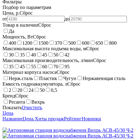
Фильтры
Подбор по параметрам
Цена, р.
Сброс
от
до
Товар в наличии
Сброс
Да
Мощность, Вт
Сброс
400
1200
1500
370
500
600
650
800
Максимальная высота подъема воды, м
Сброс
30
35
40
45
50
42
Максимальная производительность, л/мин
Сброс
35
45
55
60
70
95
Материал корпуса насоса
Сброс
Нерж.сталь
Пластик
Чугун
Нержавеющая сталь
Емкость гидроаккумулятора, л
Сброс
2
20
24
50
0,5
Бренд
Сброс
Ресанта
Вихрь
Показать
Очистить
Цена
Название
Цена
Хиты продаж
Рейтинг
Новинки