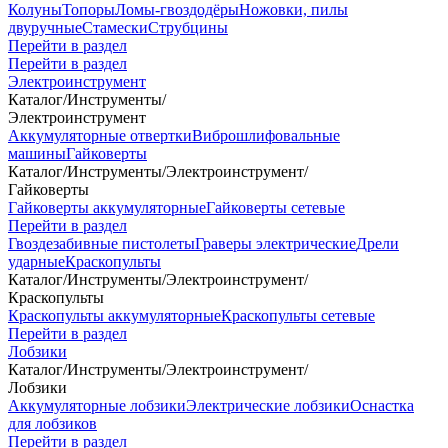
Колуны
Топоры
Ломы-гвоздодёры
Ножовки, пилы
двуручные
Стамески
Струбцины
Перейти в раздел
Перейти в раздел
Электроинструмент
Каталог
/
Инструменты
/
Электроинструмент
Аккумуляторные отвертки
Виброшлифовальные
машины
Гайковерты
Каталог
/
Инструменты
/
Электроинструмент
/
Гайковерты
Гайковерты аккумуляторные
Гайковерты сетевые
Перейти в раздел
Гвоздезабивные пистолеты
Граверы электрические
Дрели
ударные
Краскопульты
Каталог
/
Инструменты
/
Электроинструмент
/
Краскопульты
Краскопульты аккумуляторные
Краскопульты сетевые
Перейти в раздел
Лобзики
Каталог
/
Инструменты
/
Электроинструмент
/
Лобзики
Аккумуляторные лобзики
Электрические лобзики
Оснастка
для лобзиков
Перейти в раздел