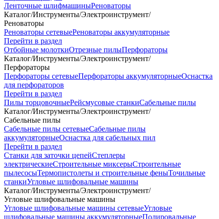
Ленточные шлифмашины
Реноваторы
Каталог
/
Инструменты
/
Электроинструмент
/
Реноваторы
Реноваторы сетевые
Реноваторы аккумуляторные
Перейти в раздел
Отбойные молотки
Отрезные пилы
Перфораторы
Каталог
/
Инструменты
/
Электроинструмент
/
Перфораторы
Перфораторы сетевые
Перфораторы аккумуляторные
Оснастка
для перфораторов
Перейти в раздел
Пилы торцовочные
Рейсмусовые станки
Сабельные пилы
Каталог
/
Инструменты
/
Электроинструмент
/
Сабельные пилы
Сабельные пилы сетевые
Сабельные пилы
аккумуляторные
Оснастка для сабельных пил
Перейти в раздел
Станки для заточки цепей
Степлеры
электрические
Строительные миксеры
Строительные
пылесосы
Термопистолеты и строительные фены
Точильные
станки
Угловые шлифовальные машины
Каталог
/
Инструменты
/
Электроинструмент
/
Угловые шлифовальные машины
Угловые шлифовальные машины сетевые
Угловые
шлифовальные машины аккумуляторные
Полировальные