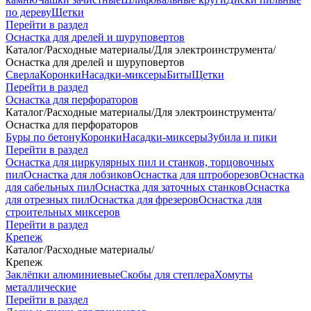
по дереву
Щетки
Перейти в раздел
Оснастка для дрелей и шуруповертов
Каталог
/
Расходные материалы
/
Для электроинструмента
/
Оснастка для дрелей и шуруповертов
Сверла
Коронки
Насадки-миксеры
Биты
Щетки
Перейти в раздел
Оснастка для перфораторов
Каталог
/
Расходные материалы
/
Для электроинструмента
/
Оснастка для перфораторов
Буры по бетону
Коронки
Насадки-миксеры
Зубила и пики
Перейти в раздел
Оснастка для циркулярных пил и станков, торцовочных
пил
Оснастка для лобзиков
Оснастка для штроборезов
Оснастка
для сабельных пил
Оснастка для заточных станков
Оснастка
для отрезных пил
Оснастка для фрезеров
Оснастка для
строительных миксеров
Перейти в раздел
Крепеж
Каталог
/
Расходные материалы
/
Крепеж
Заклёпки алюминиевые
Скобы для степлера
Хомуты
металлические
Перейти в раздел