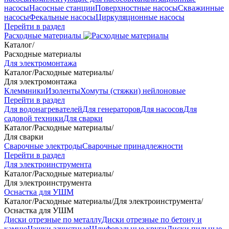
насосы
Насосные станции
Поверхностные насосы
Скважинные
насосы
Фекальные насосы
Циркуляционные насосы
Перейти в раздел
Расходные материалы
Каталог
/
Расходные материалы
Для электромонтажа
Каталог
/
Расходные материалы
/
Для электромонтажа
Клеммники
Изоленты
Хомуты (стяжки) нейлоновые
Перейти в раздел
Для водонагревателей
Для генераторов
Для насосов
Для
садовой техники
Для сварки
Каталог
/
Расходные материалы
/
Для сварки
Сварочные электроды
Сварочные принадлежности
Перейти в раздел
Для электроинструмента
Каталог
/
Расходные материалы
/
Для электроинструмента
Оснастка для УШМ
Каталог
/
Расходные материалы
/
Для электроинструмента
/
Оснастка для УШМ
Диски отрезные по металлу
Диски отрезные по бетону и
камню
Чашки зачистные
Шлифовальные круги
Диски пильные