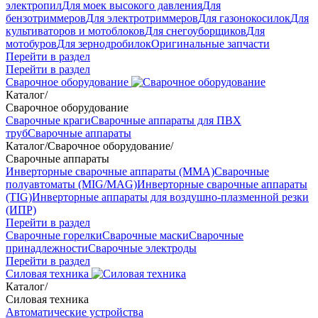
электропил
Для моек высокого давления
Для
бензотриммеров
Для электротриммеров
Для газонокосилок
Для
культиваторов и мотоблоков
Для снегоуборщиков
Для
мотобуров
Для зернодробилок
Оригинальные запчасти
Перейти в раздел
Перейти в раздел
Сварочное оборудование
Каталог
/
Сварочное оборудование
Сварочные краги
Сварочные аппараты для ПВХ
труб
Сварочные аппараты
Каталог
/
Сварочное оборудование
/
Сварочные аппараты
Инверторные сварочные аппараты (ММА)
Сварочные
полуавтоматы (MIG/MAG)
Инверторные сварочные аппараты
(TIG)
Инверторные аппараты для воздушно-плазменной резки
(ИПР)
Перейти в раздел
Сварочные горелки
Сварочные маски
Сварочные
принадлежности
Сварочные электроды
Перейти в раздел
Силовая техника
Каталог
/
Силовая техника
Автоматические устройства