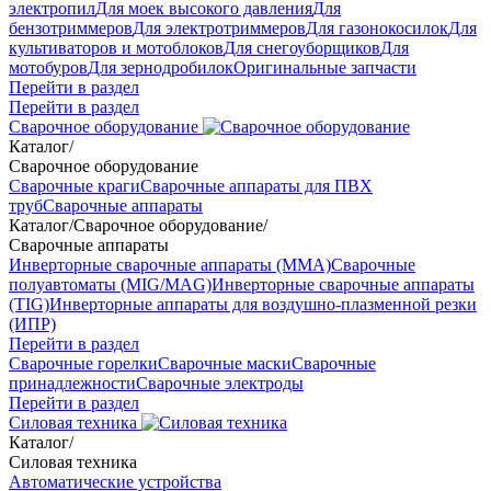
электропил
Для моек высокого давления
Для
бензотриммеров
Для электротриммеров
Для газонокосилок
Для
культиваторов и мотоблоков
Для снегоуборщиков
Для
мотобуров
Для зернодробилок
Оригинальные запчасти
Перейти в раздел
Перейти в раздел
Сварочное оборудование
Каталог
/
Сварочное оборудование
Сварочные краги
Сварочные аппараты для ПВХ
труб
Сварочные аппараты
Каталог
/
Сварочное оборудование
/
Сварочные аппараты
Инверторные сварочные аппараты (ММА)
Сварочные
полуавтоматы (MIG/MAG)
Инверторные сварочные аппараты
(TIG)
Инверторные аппараты для воздушно-плазменной резки
(ИПР)
Перейти в раздел
Сварочные горелки
Сварочные маски
Сварочные
принадлежности
Сварочные электроды
Перейти в раздел
Силовая техника
Каталог
/
Силовая техника
Автоматические устройства