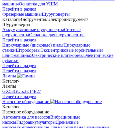
машины
Оснастка для УШМ
Перейти в раздел
Фрезерные машины
Шуруповерты
Каталог
/
Инструменты
/
Электроинструмент
/
Шуруповерты
Аккумуляторные шуруповерты
Сетевые
шуруповерты
Оснастка для шуруповертов
Перейти в раздел
Циркулярные (дисковые) пилы
Циркулярные
станки
Штроборезы
Эксцентриковые (орбитальные)
шлифмашины
Электрические плиткорезы
Электрические
рубанки
Перейти в раздел
Перейти в раздел
Лампы
Каталог
/
Лампы
GX53
GU5.3
Е14
Е27
Перейти в раздел
Насосное оборудование
Каталог
/
Насосное оборудование
Автоматика для насосов
Вибрационные
насосы
Гидроаккумуляторы
Дренажные
насосы
Комплектующие для насосов
Канализационные