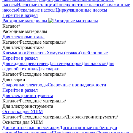
насосы
Насосные станции
Поверхностные насосы
Скважинные
насосы
Фекальные насосы
Циркуляционные насосы
Перейти в раздел
Расходные материалы
Каталог
/
Расходные материалы
Для электромонтажа
Каталог
/
Расходные материалы
/
Для электромонтажа
Клеммники
Изоленты
Хомуты (стяжки) нейлоновые
Перейти в раздел
Для водонагревателей
Для генераторов
Для насосов
Для
садовой техники
Для сварки
Каталог
/
Расходные материалы
/
Для сварки
Сварочные электроды
Сварочные принадлежности
Перейти в раздел
Для электроинструмента
Каталог
/
Расходные материалы
/
Для электроинструмента
Оснастка для УШМ
Каталог
/
Расходные материалы
/
Для электроинструмента
/
Оснастка для УШМ
Диски отрезные по металлу
Диски отрезные по бетону и
камню
Чашки зачистные
Шлифовальные круги
Диски пильные