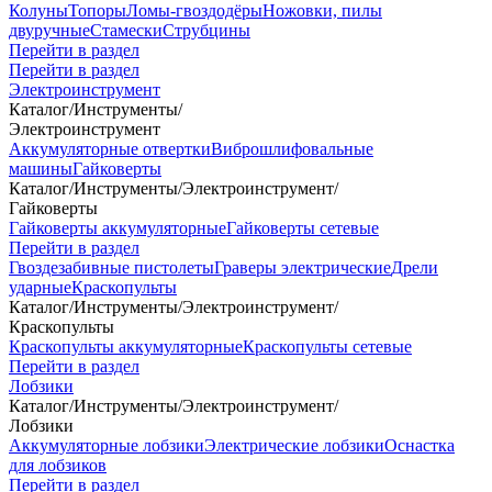
Колуны
Топоры
Ломы-гвоздодёры
Ножовки, пилы
двуручные
Стамески
Струбцины
Перейти в раздел
Перейти в раздел
Электроинструмент
Каталог
/
Инструменты
/
Электроинструмент
Аккумуляторные отвертки
Виброшлифовальные
машины
Гайковерты
Каталог
/
Инструменты
/
Электроинструмент
/
Гайковерты
Гайковерты аккумуляторные
Гайковерты сетевые
Перейти в раздел
Гвоздезабивные пистолеты
Граверы электрические
Дрели
ударные
Краскопульты
Каталог
/
Инструменты
/
Электроинструмент
/
Краскопульты
Краскопульты аккумуляторные
Краскопульты сетевые
Перейти в раздел
Лобзики
Каталог
/
Инструменты
/
Электроинструмент
/
Лобзики
Аккумуляторные лобзики
Электрические лобзики
Оснастка
для лобзиков
Перейти в раздел