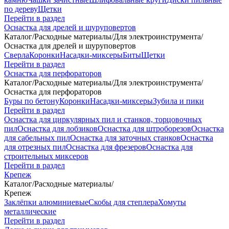
по дереву
Щетки
Перейти в раздел
Оснастка для дрелей и шуруповертов
Каталог
/
Расходные материалы
/
Для электроинструмента
/
Оснастка для дрелей и шуруповертов
Сверла
Коронки
Насадки-миксеры
Биты
Щетки
Перейти в раздел
Оснастка для перфораторов
Каталог
/
Расходные материалы
/
Для электроинструмента
/
Оснастка для перфораторов
Буры по бетону
Коронки
Насадки-миксеры
Зубила и пики
Перейти в раздел
Оснастка для циркулярных пил и станков, торцовочных
пил
Оснастка для лобзиков
Оснастка для штроборезов
Оснастка
для сабельных пил
Оснастка для заточных станков
Оснастка
для отрезных пил
Оснастка для фрезеров
Оснастка для
строительных миксеров
Перейти в раздел
Крепеж
Каталог
/
Расходные материалы
/
Крепеж
Заклёпки алюминиевые
Скобы для степлера
Хомуты
металлические
Перейти в раздел