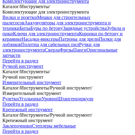
Комплектующие для электроинструмента
Каталог
/
Инструменты
/
Комплектующие для электроинструмента
Вилки и розетки
Мешки для строительных
пылесосов
Аккумуляторы для электроинструмента и
техники
Биты
Буры по бетону
Зарядные устройства
Зубила и
пики
Ключи для электроинструмента
Коронки по бетону и
керамике
Насадки-миксеры
Патроны для дрели
Пилки для
лобзиков
Полотна для сабельных пил
Ручки для
электроинструмента
Сверла
Фрезы
Цанги
Оригинальные
запчасти
Перейти в раздел
Ручной инструмент
Каталог
/
Инструменты
/
Ручной инструмент
Измерительный инструмент
Каталог
/
Инструменты
/
Ручной инструмент
/
Измерительный инструмент
Рулетки
Угольники
Уровни
Штангенциркули
Перейти в раздел
Крепежный инструмент
Каталог
/
Инструменты
/
Ручной инструмент
/
Крепежный инструмент
Заклепочники
Степлеры мебельные
Перейти в раздел