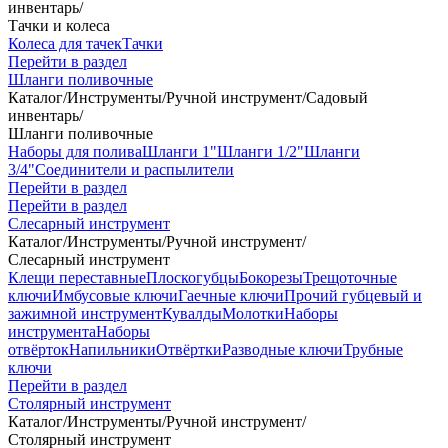
инвентарь
/
Тачки и колеса
Колеса для тачек
Тачки
Перейти в раздел
Шланги поливочные
Каталог
/
Инструменты
/
Ручной инструмент
/
Садовый
инвентарь
/
Шланги поливочные
Наборы для полива
Шланги 1"
Шланги 1/2"
Шланги
3/4"
Соединители и распылители
Перейти в раздел
Перейти в раздел
Слесарный инструмент
Каталог
/
Инструменты
/
Ручной инструмент
/
Слесарный инструмент
Клещи переставные
Плоскогубцы
Бокорезы
Трещоточные
ключи
Имбусовые ключи
Гаечные ключи
Прочий губцевый и
зажимной инструмент
Кувалды
Молотки
Наборы
инструмента
Наборы
отвёрток
Напильники
Отвёртки
Разводные ключи
Трубные
ключи
Перейти в раздел
Столярный инструмент
Каталог
/
Инструменты
/
Ручной инструмент
/
Столярный инструмент