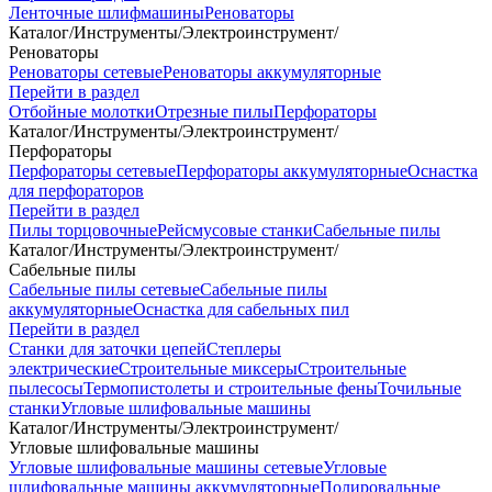
Ленточные шлифмашины
Реноваторы
Каталог
/
Инструменты
/
Электроинструмент
/
Реноваторы
Реноваторы сетевые
Реноваторы аккумуляторные
Перейти в раздел
Отбойные молотки
Отрезные пилы
Перфораторы
Каталог
/
Инструменты
/
Электроинструмент
/
Перфораторы
Перфораторы сетевые
Перфораторы аккумуляторные
Оснастка
для перфораторов
Перейти в раздел
Пилы торцовочные
Рейсмусовые станки
Сабельные пилы
Каталог
/
Инструменты
/
Электроинструмент
/
Сабельные пилы
Сабельные пилы сетевые
Сабельные пилы
аккумуляторные
Оснастка для сабельных пил
Перейти в раздел
Станки для заточки цепей
Степлеры
электрические
Строительные миксеры
Строительные
пылесосы
Термопистолеты и строительные фены
Точильные
станки
Угловые шлифовальные машины
Каталог
/
Инструменты
/
Электроинструмент
/
Угловые шлифовальные машины
Угловые шлифовальные машины сетевые
Угловые
шлифовальные машины аккумуляторные
Полировальные