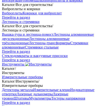
Бензорезы
Бетономешалки
Виброплиты и коврики
Каталог
/
Все для строительства
/
Виброплиты и коврики
Виброплиты
Коврики для виброплит
Перейти в раздел
Лестницы и стремянки
Каталог
/
Все для строительства
/
Лестницы и стремянки
Вышка-тура и лестница-помост
Лестницы алюминиевые
двухсекционные
Лестницы алюминиевые
трёхсекционные
Лестницы-трансформеры
Стремянки
алюминиевые
Стремянки стальные
Перейти в раздел
Стеклодомкраты и вакуумные присоски
Перейти в раздел
Инструменты
Каталог
/
Инструменты
Измерительные приборы
Каталог
/
Инструменты
/
Измерительные приборы
Детекторы металла
Измерительные клещи
Индикаторные
отвертки
Лазерные дальномеры
Лазерные
уровни
Штативы
Мультиметры
Тестеры напряжения
Перейти в раздел