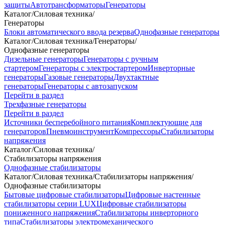
защиты
Автотрансформаторы
Генераторы
Каталог
/
Силовая техника
/
Генераторы
Блоки автоматического ввода резерва
Однофазные генераторы
Каталог
/
Силовая техника
/
Генераторы
/
Однофазные генераторы
Дизельные генераторы
Генераторы с ручным
стартером
Генераторы с электростартером
Инверторные
генераторы
Газовые генераторы
Двухтактные
генераторы
Генераторы с автозапуском
Перейти в раздел
Трехфазные генераторы
Перейти в раздел
Источники бесперебойного питания
Комплектующие для
генераторов
Пневмоинструмент
Компрессоры
Стабилизаторы
напряжения
Каталог
/
Силовая техника
/
Стабилизаторы напряжения
Однофазные стабилизаторы
Каталог
/
Силовая техника
/
Стабилизаторы напряжения
/
Однофазные стабилизаторы
Бытовые цифровые стабилизаторы
Цифровые настенные
стабилизаторы серии LUX
Цифровые стабилизаторы
пониженного напряжения
Стабилизаторы инверторного
типа
Стабилизаторы электромеханического