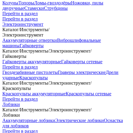
Колуны
Топоры
Ломы-гвоздодёры
Ножовки, пилы
двуручные
Стамески
Струбцины
Перейти в раздел
Перейти в раздел
Электроинструмент
Каталог
/
Инструменты
/
Электроинструмент
Аккумуляторные отвертки
Виброшлифовальные
машины
Гайковерты
Каталог
/
Инструменты
/
Электроинструмент
/
Гайковерты
Гайковерты аккумуляторные
Гайковерты сетевые
Перейти в раздел
Гвоздезабивные пистолеты
Граверы электрические
Дрели
ударные
Краскопульты
Каталог
/
Инструменты
/
Электроинструмент
/
Краскопульты
Краскопульты аккумуляторные
Краскопульты сетевые
Перейти в раздел
Лобзики
Каталог
/
Инструменты
/
Электроинструмент
/
Лобзики
Аккумуляторные лобзики
Электрические лобзики
Оснастка
для лобзиков
Перейти в раздел