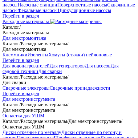
насосы
Насосные станции
Поверхностные насосы
Скважинные
насосы
Фекальные насосы
Циркуляционные насосы
Перейти в раздел
Расходные материалы
Каталог
/
Расходные материалы
Для электромонтажа
Каталог
/
Расходные материалы
/
Для электромонтажа
Клеммники
Изоленты
Хомуты (стяжки) нейлоновые
Перейти в раздел
Для водонагревателей
Для генераторов
Для насосов
Для
садовой техники
Для сварки
Каталог
/
Расходные материалы
/
Для сварки
Сварочные электроды
Сварочные принадлежности
Перейти в раздел
Для электроинструмента
Каталог
/
Расходные материалы
/
Для электроинструмента
Оснастка для УШМ
Каталог
/
Расходные материалы
/
Для электроинструмента
/
Оснастка для УШМ
Диски отрезные по металлу
Диски отрезные по бетону и
камню
Чашки зачистные
Шлифовальные круги
Диски пильные