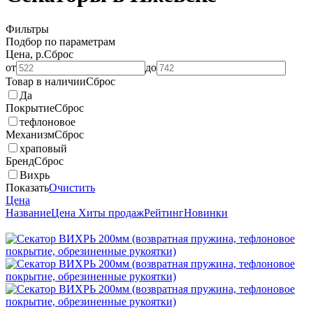
Фильтры
Подбор по параметрам
Цена, р.
Сброс
от
до
Товар в наличии
Сброс
Да
Покрытие
Сброс
тефлоновое
Механизм
Сброс
храповый
Бренд
Сброс
Вихрь
Показать
Очистить
Цена
Название
Цена
Хиты продаж
Рейтинг
Новинки