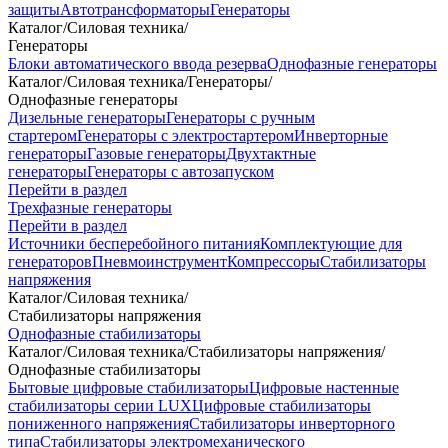
защиты
Автотрансформаторы
Генераторы
Каталог
/
Силовая техника
/
Генераторы
Блоки автоматического ввода резерва
Однофазные генераторы
Каталог
/
Силовая техника
/
Генераторы
/
Однофазные генераторы
Дизельные генераторы
Генераторы с ручным
стартером
Генераторы с электростартером
Инверторные
генераторы
Газовые генераторы
Двухтактные
генераторы
Генераторы с автозапуском
Перейти в раздел
Трехфазные генераторы
Перейти в раздел
Источники бесперебойного питания
Комплектующие для
генераторов
Пневмоинструмент
Компрессоры
Стабилизаторы
напряжения
Каталог
/
Силовая техника
/
Стабилизаторы напряжения
Однофазные стабилизаторы
Каталог
/
Силовая техника
/
Стабилизаторы напряжения
/
Однофазные стабилизаторы
Бытовые цифровые стабилизаторы
Цифровые настенные
стабилизаторы серии LUX
Цифровые стабилизаторы
пониженного напряжения
Стабилизаторы инверторного
типа
Стабилизаторы электромеханического