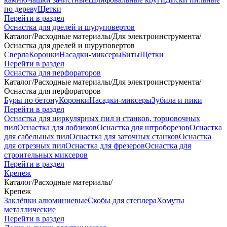
по дереву
Щетки
Перейти в раздел
Оснастка для дрелей и шуруповертов
Каталог
/
Расходные материалы
/
Для электроинструмента
/
Оснастка для дрелей и шуруповертов
Сверла
Коронки
Насадки-миксеры
Биты
Щетки
Перейти в раздел
Оснастка для перфораторов
Каталог
/
Расходные материалы
/
Для электроинструмента
/
Оснастка для перфораторов
Буры по бетону
Коронки
Насадки-миксеры
Зубила и пики
Перейти в раздел
Оснастка для циркулярных пил и станков, торцовочных
пил
Оснастка для лобзиков
Оснастка для штроборезов
Оснастка
для сабельных пил
Оснастка для заточных станков
Оснастка
для отрезных пил
Оснастка для фрезеров
Оснастка для
строительных миксеров
Перейти в раздел
Крепеж
Каталог
/
Расходные материалы
/
Крепеж
Заклёпки алюминиевые
Скобы для степлера
Хомуты
металлические
Перейти в раздел