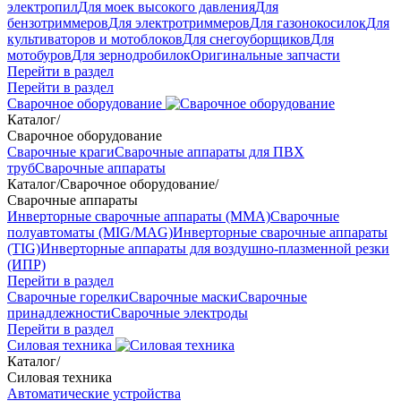
электропил
Для моек высокого давления
Для
бензотриммеров
Для электротриммеров
Для газонокосилок
Для
культиваторов и мотоблоков
Для снегоуборщиков
Для
мотобуров
Для зернодробилок
Оригинальные запчасти
Перейти в раздел
Перейти в раздел
Сварочное оборудование
Каталог
/
Сварочное оборудование
Сварочные краги
Сварочные аппараты для ПВХ
труб
Сварочные аппараты
Каталог
/
Сварочное оборудование
/
Сварочные аппараты
Инверторные сварочные аппараты (ММА)
Сварочные
полуавтоматы (MIG/MAG)
Инверторные сварочные аппараты
(TIG)
Инверторные аппараты для воздушно-плазменной резки
(ИПР)
Перейти в раздел
Сварочные горелки
Сварочные маски
Сварочные
принадлежности
Сварочные электроды
Перейти в раздел
Силовая техника
Каталог
/
Силовая техника
Автоматические устройства