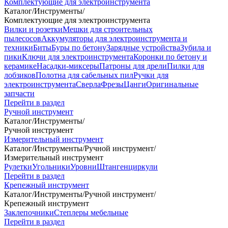
Комплектующие для электроинструмента
Каталог
/
Инструменты
/
Комплектующие для электроинструмента
Вилки и розетки
Мешки для строительных
пылесосов
Аккумуляторы для электроинструмента и
техники
Биты
Буры по бетону
Зарядные устройства
Зубила и
пики
Ключи для электроинструмента
Коронки по бетону и
керамике
Насадки-миксеры
Патроны для дрели
Пилки для
лобзиков
Полотна для сабельных пил
Ручки для
электроинструмента
Сверла
Фрезы
Цанги
Оригинальные
запчасти
Перейти в раздел
Ручной инструмент
Каталог
/
Инструменты
/
Ручной инструмент
Измерительный инструмент
Каталог
/
Инструменты
/
Ручной инструмент
/
Измерительный инструмент
Рулетки
Угольники
Уровни
Штангенциркули
Перейти в раздел
Крепежный инструмент
Каталог
/
Инструменты
/
Ручной инструмент
/
Крепежный инструмент
Заклепочники
Степлеры мебельные
Перейти в раздел