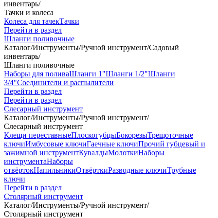
инвентарь
/
Тачки и колеса
Колеса для тачек
Тачки
Перейти в раздел
Шланги поливочные
Каталог
/
Инструменты
/
Ручной инструмент
/
Садовый
инвентарь
/
Шланги поливочные
Наборы для полива
Шланги 1"
Шланги 1/2"
Шланги
3/4"
Соединители и распылители
Перейти в раздел
Перейти в раздел
Слесарный инструмент
Каталог
/
Инструменты
/
Ручной инструмент
/
Слесарный инструмент
Клещи переставные
Плоскогубцы
Бокорезы
Трещоточные
ключи
Имбусовые ключи
Гаечные ключи
Прочий губцевый и
зажимной инструмент
Кувалды
Молотки
Наборы
инструмента
Наборы
отвёрток
Напильники
Отвёртки
Разводные ключи
Трубные
ключи
Перейти в раздел
Столярный инструмент
Каталог
/
Инструменты
/
Ручной инструмент
/
Столярный инструмент