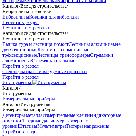
Бензорезы
Бетономешалки
Виброплиты и коврики
Каталог
/
Все для строительства
/
Виброплиты и коврики
Виброплиты
Коврики для виброплит
Перейти в раздел
Лестницы и стремянки
Каталог
/
Все для строительства
/
Лестницы и стремянки
Вышка-тура и лестница-помост
Лестницы алюминиевые
двухсекционные
Лестницы алюминиевые
трёхсекционные
Лестницы-трансформеры
Стремянки
алюминиевые
Стремянки стальные
Перейти в раздел
Стеклодомкраты и вакуумные присоски
Перейти в раздел
Инструменты
Каталог
/
Инструменты
Измерительные приборы
Каталог
/
Инструменты
/
Измерительные приборы
Детекторы металла
Измерительные клещи
Индикаторные
отвертки
Лазерные дальномеры
Лазерные
уровни
Штативы
Мультиметры
Тестеры напряжения
Перейти в раздел