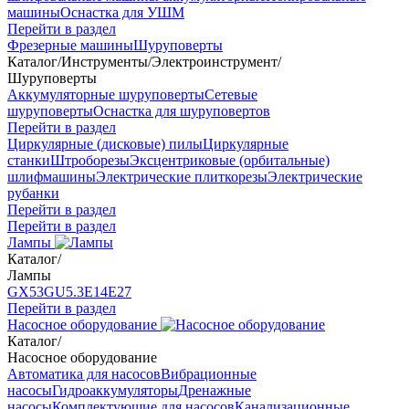
машины
Оснастка для УШМ
Перейти в раздел
Фрезерные машины
Шуруповерты
Каталог
/
Инструменты
/
Электроинструмент
/
Шуруповерты
Аккумуляторные шуруповерты
Сетевые
шуруповерты
Оснастка для шуруповертов
Перейти в раздел
Циркулярные (дисковые) пилы
Циркулярные
станки
Штроборезы
Эксцентриковые (орбитальные)
шлифмашины
Электрические плиткорезы
Электрические
рубанки
Перейти в раздел
Перейти в раздел
Лампы
Каталог
/
Лампы
GX53
GU5.3
Е14
Е27
Перейти в раздел
Насосное оборудование
Каталог
/
Насосное оборудование
Автоматика для насосов
Вибрационные
насосы
Гидроаккумуляторы
Дренажные
насосы
Комплектующие для насосов
Канализационные