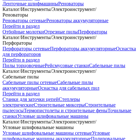
Ленточные шлифмашины
Реноваторы
Каталог
/
Инструменты
/
Электроинструмент
/
Реноваторы
Реноваторы сетевые
Реноваторы аккумуляторные
Перейти в раздел
Отбойные молотки
Отрезные пилы
Перфораторы
Каталог
/
Инструменты
/
Электроинструмент
/
Перфораторы
Перфораторы сетевые
Перфораторы аккумуляторные
Оснастка
для перфораторов
Перейти в раздел
Пилы торцовочные
Рейсмусовые станки
Сабельные пилы
Каталог
/
Инструменты
/
Электроинструмент
/
Сабельные пилы
Сабельные пилы сетевые
Сабельные пилы
аккумуляторные
Оснастка для сабельных пил
Перейти в раздел
Станки для заточки цепей
Степлеры
электрические
Строительные миксеры
Строительные
пылесосы
Термопистолеты и строительные фены
Точильные
станки
Угловые шлифовальные машины
Каталог
/
Инструменты
/
Электроинструмент
/
Угловые шлифовальные машины
Угловые шлифовальные машины сетевые
Угловые
шлифовальные машины аккумуляторные
Полировальные