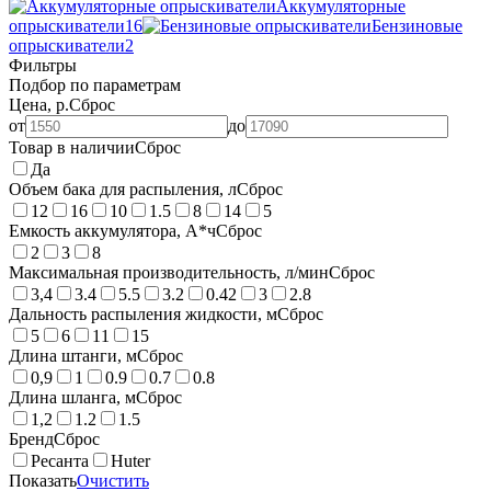
Аккумуляторные
опрыскиватели
16
Бензиновые
опрыскиватели
2
Фильтры
Подбор по параметрам
Цена, р.
Сброс
от
до
Товар в наличии
Сброс
Да
Объем бака для распыления, л
Сброс
12
16
10
1.5
8
14
5
Емкость аккумулятора, А*ч
Сброс
2
3
8
Максимальная производительность, л/мин
Сброс
3,4
3.4
5.5
3.2
0.42
3
2.8
Дальность распыления жидкости, м
Сброс
5
6
11
15
Длина штанги, м
Сброс
0,9
1
0.9
0.7
0.8
Длина шланга, м
Сброс
1,2
1.2
1.5
Бренд
Сброс
Ресанта
Huter
Показать
Очистить