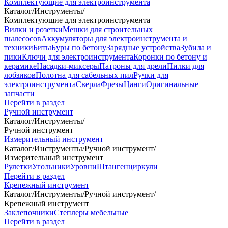
Комплектующие для электроинструмента
Каталог
/
Инструменты
/
Комплектующие для электроинструмента
Вилки и розетки
Мешки для строительных
пылесосов
Аккумуляторы для электроинструмента и
техники
Биты
Буры по бетону
Зарядные устройства
Зубила и
пики
Ключи для электроинструмента
Коронки по бетону и
керамике
Насадки-миксеры
Патроны для дрели
Пилки для
лобзиков
Полотна для сабельных пил
Ручки для
электроинструмента
Сверла
Фрезы
Цанги
Оригинальные
запчасти
Перейти в раздел
Ручной инструмент
Каталог
/
Инструменты
/
Ручной инструмент
Измерительный инструмент
Каталог
/
Инструменты
/
Ручной инструмент
/
Измерительный инструмент
Рулетки
Угольники
Уровни
Штангенциркули
Перейти в раздел
Крепежный инструмент
Каталог
/
Инструменты
/
Ручной инструмент
/
Крепежный инструмент
Заклепочники
Степлеры мебельные
Перейти в раздел