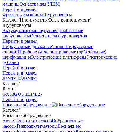
машины
Оснастка для УШМ
Перейти в раздел
Фрезерные машины
Шуруповерты
Каталог
/
Инструменты
/
Электроинструмент
/
Шуруповерты
Аккумуляторные шуруповерты
Сетевые
шуруповерты
Оснастка для шуруповертов
Перейти в раздел
Циркулярные (дисковые) пилы
Циркулярные
станки
Штроборезы
Эксцентриковые (орбитальные)
шлифмашины
Электрические плиткорезы
Электрические
рубанки
Перейти в раздел
Перейти в раздел
Лампы
Каталог
/
Лампы
GX53
GU5.3
Е14
Е27
Перейти в раздел
Насосное оборудование
Каталог
/
Насосное оборудование
Автоматика для насосов
Вибрационные
насосы
Гидроаккумуляторы
Дренажные
насосы
Комплектующие для насосов
Канализационные