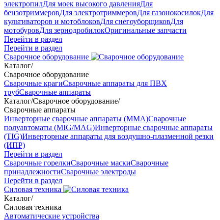
электропил
Для моек высокого давления
Для
бензотриммеров
Для электротриммеров
Для газонокосилок
Для
культиваторов и мотоблоков
Для снегоуборщиков
Для
мотобуров
Для зернодробилок
Оригинальные запчасти
Перейти в раздел
Перейти в раздел
Сварочное оборудование
Каталог
/
Сварочное оборудование
Сварочные краги
Сварочные аппараты для ПВХ
труб
Сварочные аппараты
Каталог
/
Сварочное оборудование
/
Сварочные аппараты
Инверторные сварочные аппараты (ММА)
Сварочные
полуавтоматы (MIG/MAG)
Инверторные сварочные аппараты
(TIG)
Инверторные аппараты для воздушно-плазменной резки
(ИПР)
Перейти в раздел
Сварочные горелки
Сварочные маски
Сварочные
принадлежности
Сварочные электроды
Перейти в раздел
Силовая техника
Каталог
/
Силовая техника
Автоматические устройства