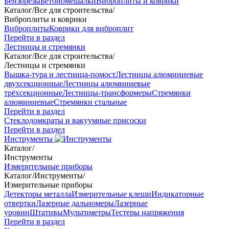
Бензорезы
Бетономешалки
Виброплиты и коврики
Каталог
/
Все для строительства
/
Виброплиты и коврики
Виброплиты
Коврики для виброплит
Перейти в раздел
Лестницы и стремянки
Каталог
/
Все для строительства
/
Лестницы и стремянки
Вышка-тура и лестница-помост
Лестницы алюминиевые
двухсекционные
Лестницы алюминиевые
трёхсекционные
Лестницы-трансформеры
Стремянки
алюминиевые
Стремянки стальные
Перейти в раздел
Стеклодомкраты и вакуумные присоски
Перейти в раздел
Инструменты
Каталог
/
Инструменты
Измерительные приборы
Каталог
/
Инструменты
/
Измерительные приборы
Детекторы металла
Измерительные клещи
Индикаторные
отвертки
Лазерные дальномеры
Лазерные
уровни
Штативы
Мультиметры
Тестеры напряжения
Перейти в раздел