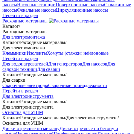
насосы
Насосные станции
Поверхностные насосы
Скважинные
насосы
Фекальные насосы
Циркуляционные насосы
Перейти в раздел
Расходные материалы
Каталог
/
Расходные материалы
Для электромонтажа
Каталог
/
Расходные материалы
/
Для электромонтажа
Клеммники
Изоленты
Хомуты (стяжки) нейлоновые
Перейти в раздел
Для водонагревателей
Для генераторов
Для насосов
Для
садовой техники
Для сварки
Каталог
/
Расходные материалы
/
Для сварки
Сварочные электроды
Сварочные принадлежности
Перейти в раздел
Для электроинструмента
Каталог
/
Расходные материалы
/
Для электроинструмента
Оснастка для УШМ
Каталог
/
Расходные материалы
/
Для электроинструмента
/
Оснастка для УШМ
Диски отрезные по металлу
Диски отрезные по бетону и
камню
Чашки зачистные
Шлифовальные круги
Диски пильные