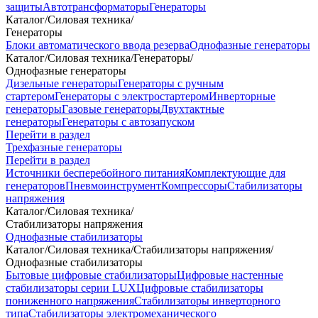
защиты
Автотрансформаторы
Генераторы
Каталог
/
Силовая техника
/
Генераторы
Блоки автоматического ввода резерва
Однофазные генераторы
Каталог
/
Силовая техника
/
Генераторы
/
Однофазные генераторы
Дизельные генераторы
Генераторы с ручным
стартером
Генераторы с электростартером
Инверторные
генераторы
Газовые генераторы
Двухтактные
генераторы
Генераторы с автозапуском
Перейти в раздел
Трехфазные генераторы
Перейти в раздел
Источники бесперебойного питания
Комплектующие для
генераторов
Пневмоинструмент
Компрессоры
Стабилизаторы
напряжения
Каталог
/
Силовая техника
/
Стабилизаторы напряжения
Однофазные стабилизаторы
Каталог
/
Силовая техника
/
Стабилизаторы напряжения
/
Однофазные стабилизаторы
Бытовые цифровые стабилизаторы
Цифровые настенные
стабилизаторы серии LUX
Цифровые стабилизаторы
пониженного напряжения
Стабилизаторы инверторного
типа
Стабилизаторы электромеханического