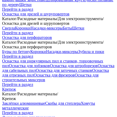
по дереву
Щетки
Перейти в раздел
Оснастка для дрелей и шуруповертов
Каталог
/
Расходные материалы
/
Для электроинструмента
/
Оснастка для дрелей и шуруповертов
Сверла
Коронки
Насадки-миксеры
Биты
Щетки
Перейти в раздел
Оснастка для перфораторов
Каталог
/
Расходные материалы
/
Для электроинструмента
/
Оснастка для перфораторов
Буры по бетону
Коронки
Насадки-миксеры
Зубила и пики
Перейти в раздел
Оснастка для циркулярных пил и станков, торцовочных
пил
Оснастка для лобзиков
Оснастка для штроборезов
Оснастка
для сабельных пил
Оснастка для заточных станков
Оснастка
для отрезных пил
Оснастка для фрезеров
Оснастка для
строительных миксеров
Перейти в раздел
Крепеж
Каталог
/
Расходные материалы
/
Крепеж
Заклёпки алюминиевые
Скобы для степлера
Хомуты
металлические
Перейти в раздел