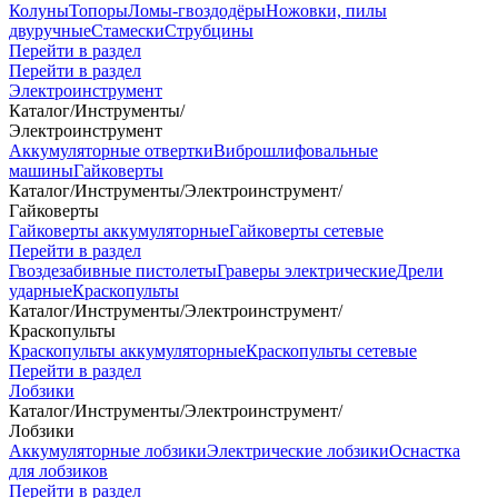
Колуны
Топоры
Ломы-гвоздодёры
Ножовки, пилы
двуручные
Стамески
Струбцины
Перейти в раздел
Перейти в раздел
Электроинструмент
Каталог
/
Инструменты
/
Электроинструмент
Аккумуляторные отвертки
Виброшлифовальные
машины
Гайковерты
Каталог
/
Инструменты
/
Электроинструмент
/
Гайковерты
Гайковерты аккумуляторные
Гайковерты сетевые
Перейти в раздел
Гвоздезабивные пистолеты
Граверы электрические
Дрели
ударные
Краскопульты
Каталог
/
Инструменты
/
Электроинструмент
/
Краскопульты
Краскопульты аккумуляторные
Краскопульты сетевые
Перейти в раздел
Лобзики
Каталог
/
Инструменты
/
Электроинструмент
/
Лобзики
Аккумуляторные лобзики
Электрические лобзики
Оснастка
для лобзиков
Перейти в раздел