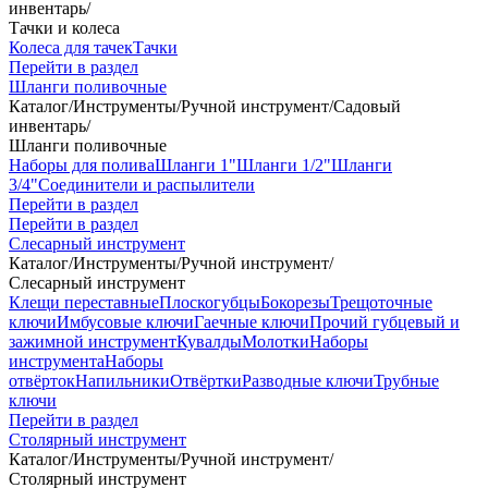
инвентарь
/
Тачки и колеса
Колеса для тачек
Тачки
Перейти в раздел
Шланги поливочные
Каталог
/
Инструменты
/
Ручной инструмент
/
Садовый
инвентарь
/
Шланги поливочные
Наборы для полива
Шланги 1"
Шланги 1/2"
Шланги
3/4"
Соединители и распылители
Перейти в раздел
Перейти в раздел
Слесарный инструмент
Каталог
/
Инструменты
/
Ручной инструмент
/
Слесарный инструмент
Клещи переставные
Плоскогубцы
Бокорезы
Трещоточные
ключи
Имбусовые ключи
Гаечные ключи
Прочий губцевый и
зажимной инструмент
Кувалды
Молотки
Наборы
инструмента
Наборы
отвёрток
Напильники
Отвёртки
Разводные ключи
Трубные
ключи
Перейти в раздел
Столярный инструмент
Каталог
/
Инструменты
/
Ручной инструмент
/
Столярный инструмент