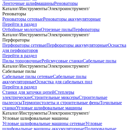
Ленточные шлифмашины
Реноваторы
Каталог
/
Инструменты
/
Электроинструмент
/
Реноваторы
Реноваторы сетевые
Реноваторы аккумуляторные
Перейти в раздел
Отбойные молотки
Отрезные пилы
Перфораторы
Каталог
/
Инструменты
/
Электроинструмент
/
Перфораторы
Перфораторы сетевые
Перфораторы аккумуляторные
Оснастка
для перфораторов
Перейти в раздел
Пилы торцовочные
Рейсмусовые станки
Сабельные пилы
Каталог
/
Инструменты
/
Электроинструмент
/
Сабельные пилы
Сабельные пилы сетевые
Сабельные пилы
аккумуляторные
Оснастка для сабельных пил
Перейти в раздел
Станки для заточки цепей
Степлеры
электрические
Строительные миксеры
Строительные
пылесосы
Термопистолеты и строительные фены
Точильные
станки
Угловые шлифовальные машины
Каталог
/
Инструменты
/
Электроинструмент
/
Угловые шлифовальные машины
Угловые шлифовальные машины сетевые
Угловые
шлифовальные машины аккумуляторные
Полировальные