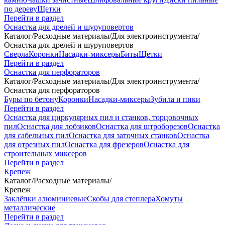
по дереву
Щетки
Перейти в раздел
Оснастка для дрелей и шуруповертов
Каталог
/
Расходные материалы
/
Для электроинструмента
/
Оснастка для дрелей и шуруповертов
Сверла
Коронки
Насадки-миксеры
Биты
Щетки
Перейти в раздел
Оснастка для перфораторов
Каталог
/
Расходные материалы
/
Для электроинструмента
/
Оснастка для перфораторов
Буры по бетону
Коронки
Насадки-миксеры
Зубила и пики
Перейти в раздел
Оснастка для циркулярных пил и станков, торцовочных
пил
Оснастка для лобзиков
Оснастка для штроборезов
Оснастка
для сабельных пил
Оснастка для заточных станков
Оснастка
для отрезных пил
Оснастка для фрезеров
Оснастка для
строительных миксеров
Перейти в раздел
Крепеж
Каталог
/
Расходные материалы
/
Крепеж
Заклёпки алюминиевые
Скобы для степлера
Хомуты
металлические
Перейти в раздел