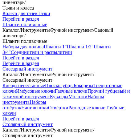
инвентарь
/
Тачки и колеса
Колеса для тачек
Тачки
Перейти в раздел
Шланги поливочные
Каталог
/
Инструменты
/
Ручной инструмент
/
Садовый
инвентарь
/
Шланги поливочные
Наборы для полива
Шланги 1"
Шланги 1/2"
Шланги
3/4"
Соединители и распылители
Перейти в раздел
Перейти в раздел
Слесарный инструмент
Каталог
/
Инструменты
/
Ручной инструмент
/
Слесарный инструмент
Клещи переставные
Плоскогубцы
Бокорезы
Трещоточные
ключи
Имбусовые ключи
Гаечные ключи
Прочий губцевый и
зажимной инструмент
Кувалды
Молотки
Наборы
инструмента
Наборы
отвёрток
Напильники
Отвёртки
Разводные ключи
Трубные
ключи
Перейти в раздел
Столярный инструмент
Каталог
/
Инструменты
/
Ручной инструмент
/
Столярный инструмент