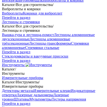
Бензорезы
Бетономешалки
Виброплиты и коврики
Каталог
/
Все для строительства
/
Виброплиты и коврики
Виброплиты
Коврики для виброплит
Перейти в раздел
Лестницы и стремянки
Каталог
/
Все для строительства
/
Лестницы и стремянки
Вышка-тура и лестница-помост
Лестницы алюминиевые
двухсекционные
Лестницы алюминиевые
трёхсекционные
Лестницы-трансформеры
Стремянки
алюминиевые
Стремянки стальные
Перейти в раздел
Стеклодомкраты и вакуумные присоски
Перейти в раздел
Инструменты
Каталог
/
Инструменты
Измерительные приборы
Каталог
/
Инструменты
/
Измерительные приборы
Детекторы металла
Измерительные клещи
Индикаторные
отвертки
Лазерные дальномеры
Лазерные
уровни
Штативы
Мультиметры
Тестеры напряжения
Перейти в раздел