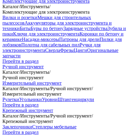
Комплектующие для электроинструмента
Каталог
/
Инструменты
/
Комплектующие для электроинструмента
Вилки и розетки
Мешки для строительных
пылесосов
Аккумуляторы для электроинструмента и
техники
Биты
Буры по бетону
Зарядные устройства
Зубила и
пики
Ключи для электроинструмента
Коронки по бетону и
керамике
Насадки-миксеры
Патроны для дрели
Пилки для
лобзиков
Полотна для сабельных пил
Ручки для
электроинструмента
Сверла
Фрезы
Цанги
Оригинальные
запчасти
Перейти в раздел
Ручной инструмент
Каталог
/
Инструменты
/
Ручной инструмент
Измерительный инструмент
Каталог
/
Инструменты
/
Ручной инструмент
/
Измерительный инструмент
Рулетки
Угольники
Уровни
Штангенциркули
Перейти в раздел
Крепежный инструмент
Каталог
/
Инструменты
/
Ручной инструмент
/
Крепежный инструмент
Заклепочники
Степлеры мебельные
Перейти в раздел