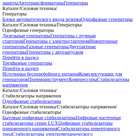
защиты
Автотрансформаторы
Генераторы
Каталог
/
Силовая техника
/
Генераторы
Блоки автоматического ввода резерва
Однофазные генераторы
Каталог
/
Силовая техника
/
Генераторы
/
Однофазные генераторы
Дизельные генераторы
Генераторы с ручным
стартером
Генераторы с электростартером
Инверторные
генераторы
Газовые генераторы
Двухтактные
генераторы
Генераторы с автозапуском
Перейти в раздел
Трехфазные генераторы
Перейти в раздел
Источники бесперебойного питания
Комплектующие для
генераторов
Пневмоинструмент
Компрессоры
Стабилизаторы
напряжения
Каталог
/
Силовая техника
/
Стабилизаторы напряжения
Однофазные стабилизаторы
Каталог
/
Силовая техника
/
Стабилизаторы напряжения
/
Однофазные стабилизаторы
Бытовые цифровые стабилизаторы
Цифровые настенные
стабилизаторы серии LUX
Цифровые стабилизаторы
пониженного напряжения
Стабилизаторы инверторного
типа
Стабилизаторы электромеханического