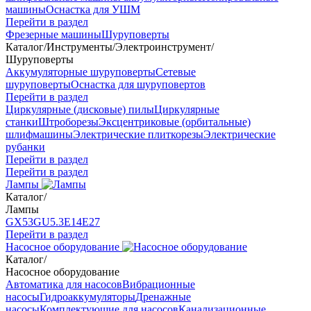
машины
Оснастка для УШМ
Перейти в раздел
Фрезерные машины
Шуруповерты
Каталог
/
Инструменты
/
Электроинструмент
/
Шуруповерты
Аккумуляторные шуруповерты
Сетевые
шуруповерты
Оснастка для шуруповертов
Перейти в раздел
Циркулярные (дисковые) пилы
Циркулярные
станки
Штроборезы
Эксцентриковые (орбитальные)
шлифмашины
Электрические плиткорезы
Электрические
рубанки
Перейти в раздел
Перейти в раздел
Лампы
Каталог
/
Лампы
GX53
GU5.3
Е14
Е27
Перейти в раздел
Насосное оборудование
Каталог
/
Насосное оборудование
Автоматика для насосов
Вибрационные
насосы
Гидроаккумуляторы
Дренажные
насосы
Комплектующие для насосов
Канализационные