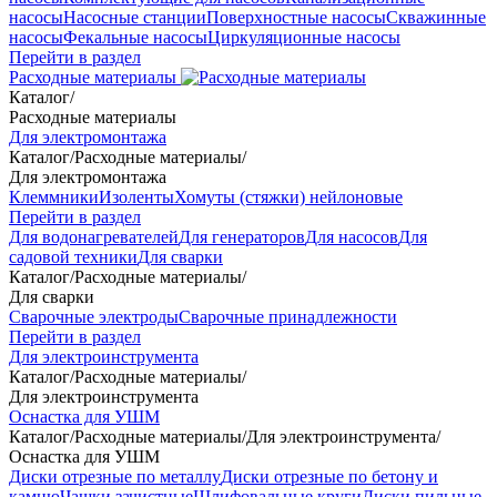
насосы
Насосные станции
Поверхностные насосы
Скважинные
насосы
Фекальные насосы
Циркуляционные насосы
Перейти в раздел
Расходные материалы
Каталог
/
Расходные материалы
Для электромонтажа
Каталог
/
Расходные материалы
/
Для электромонтажа
Клеммники
Изоленты
Хомуты (стяжки) нейлоновые
Перейти в раздел
Для водонагревателей
Для генераторов
Для насосов
Для
садовой техники
Для сварки
Каталог
/
Расходные материалы
/
Для сварки
Сварочные электроды
Сварочные принадлежности
Перейти в раздел
Для электроинструмента
Каталог
/
Расходные материалы
/
Для электроинструмента
Оснастка для УШМ
Каталог
/
Расходные материалы
/
Для электроинструмента
/
Оснастка для УШМ
Диски отрезные по металлу
Диски отрезные по бетону и
камню
Чашки зачистные
Шлифовальные круги
Диски пильные