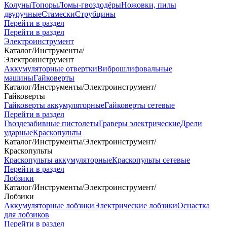
Колуны
Топоры
Ломы-гвоздодёры
Ножовки, пилы
двуручные
Стамески
Струбцины
Перейти в раздел
Перейти в раздел
Электроинструмент
Каталог
/
Инструменты
/
Электроинструмент
Аккумуляторные отвертки
Виброшлифовальные
машины
Гайковерты
Каталог
/
Инструменты
/
Электроинструмент
/
Гайковерты
Гайковерты аккумуляторные
Гайковерты сетевые
Перейти в раздел
Гвоздезабивные пистолеты
Граверы электрические
Дрели
ударные
Краскопульты
Каталог
/
Инструменты
/
Электроинструмент
/
Краскопульты
Краскопульты аккумуляторные
Краскопульты сетевые
Перейти в раздел
Лобзики
Каталог
/
Инструменты
/
Электроинструмент
/
Лобзики
Аккумуляторные лобзики
Электрические лобзики
Оснастка
для лобзиков
Перейти в раздел