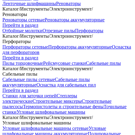
Ленточные шлифмашины
Реноваторы
Каталог
/
Инструменты
/
Электроинструмент
/
Реноваторы
Реноваторы сетевые
Реноваторы аккумуляторные
Перейти в раздел
Отбойные молотки
Отрезные пилы
Перфораторы
Каталог
/
Инструменты
/
Электроинструмент
/
Перфораторы
Перфораторы сетевые
Перфораторы аккумуляторные
Оснастка
для перфораторов
Перейти в раздел
Пилы торцовочные
Рейсмусовые станки
Сабельные пилы
Каталог
/
Инструменты
/
Электроинструмент
/
Сабельные пилы
Сабельные пилы сетевые
Сабельные пилы
аккумуляторные
Оснастка для сабельных пил
Перейти в раздел
Станки для заточки цепей
Степлеры
электрические
Строительные миксеры
Строительные
пылесосы
Термопистолеты и строительные фены
Точильные
станки
Угловые шлифовальные машины
Каталог
/
Инструменты
/
Электроинструмент
/
Угловые шлифовальные машины
Угловые шлифовальные машины сетевые
Угловые
шлифовальные машины аккумуляторные
Полировальные