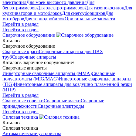
электропил
Для моек высокого давления
Для
бензотриммеров
Для электротриммеров
Для газонокосилок
Для
культиваторов и мотоблоков
Для снегоуборщиков
Для
мотобуров
Для зернодробилок
Оригинальные запчасти
Перейти в раздел
Перейти в раздел
Сварочное оборудование
Каталог
/
Сварочное оборудование
Сварочные краги
Сварочные аппараты для ПВХ
труб
Сварочные аппараты
Каталог
/
Сварочное оборудование
/
Сварочные аппараты
Инверторные сварочные аппараты (ММА)
Сварочные
полуавтоматы (MIG/MAG)
Инверторные сварочные аппараты
(TIG)
Инверторные аппараты для воздушно-плазменной резки
(ИПР)
Перейти в раздел
Сварочные горелки
Сварочные маски
Сварочные
принадлежности
Сварочные электроды
Перейти в раздел
Силовая техника
Каталог
/
Силовая техника
Автоматические устройства